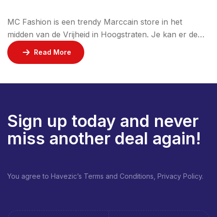
MC Fashion is een trendy Marccain store in het
midden van de Vrijheid in Hoogstraten. Je kan er de
volledige collectie van Marccain Collections en
Read More
Marccain Sport terugvinden. De gemotiveerde
medewerkers van de kledingwinkel zorgen voor een
onvergetelijke shopervaring. Zo kan jij tevreden naar
huis met je nieuwe aankopen.
Sign up today and never
miss another deal again!
You agree to Havezic’s Terms and Conditions, Privacy Policy.