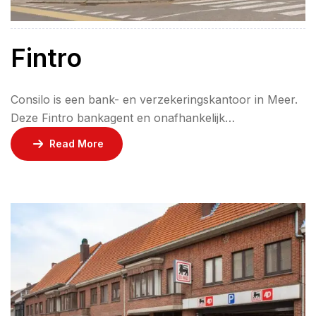
Fintro
Consilo is een bank- en verzekeringskantoor in Meer.
Deze Fintro bankagent en onafhankelijk
verzekeringsmakelaar werkt samen met jou een
Read More
voorstel op maat uit. Stap met zekerheid buiten na
professioneel advies over beleggingen,
woonkredieten, professionele kredieten en
verzekeringen. Consilo verkoopt geen producten,
maar realiseert dromen!