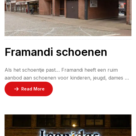
Framandi schoenen
Als het schoentje past… Framandi heeft een ruim
aanbod aan schoenen voor kinderen, jeugd, dames en
heren. Kleine kindervoetjes worden gratis elektronisch
Read More
opgemeten en ook bij het passen krijg je de gepaste
ondersteuning. De pasvorm is voor kinderen namelijk
zeer belangrijk naar de ontwikkeling van de voeten.
Sportschoenen, modieuze hakken, comfortabele
(wandel)schoenen, geklede schoenen of […]