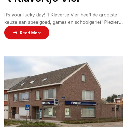
It’s your lucky day! ’t Klavertje Vier heeft de grootste
keuze aan speelgoed, games en schoolgerief! Plezier
gegarandeerd; tijdens én na de schooluren!
Read More