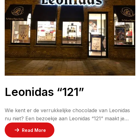
Leonidas “121”
Wie kent er de verrukkelijke chocolade van Leonidas
nu niet? Een bezoekje aan Leonidas “121” maakt je
hele dag goed! Zelfs je hele week als je niet meteen alle
Read More
chocola opsmult. Verras jezelf of iemand anders met