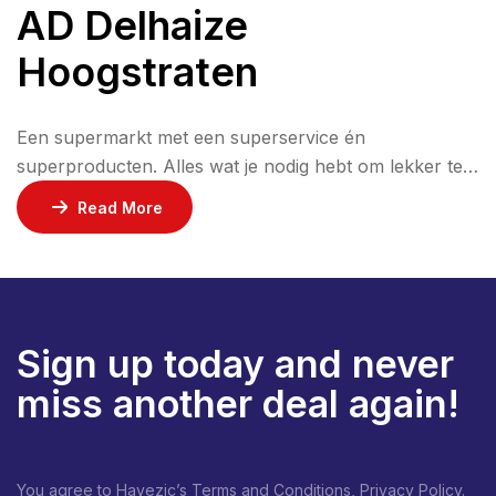
AD Delhaize
Hoogstraten
Een supermarkt met een superservice én
superproducten. Alles wat je nodig hebt om lekker te
kokerellen, te feesten en te genieten, vind je bij AD
Read More
Delhaize Hoogstraten. Jouw lokale supermarkt met de
ruimste keuze aan voedingswaren en
streekproducten.
Sign up today and never
miss another deal again!
You agree to Havezic’s Terms and Conditions, Privacy Policy.