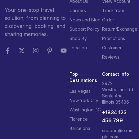
About Us
View Account
Your one-stop travel
Careers
Track Your
solution, from planning to
News and Blog
Order
discovering, booking, and
Support Policy
Return/Exchange
sharing memories.
Shop By
Promotions
Location
Customer
Reviews
Top
Contact Info
Destinations
2972
Westheimer Rd.
Las Vegas
Santa Ana,
New York City
Illinois 85486
Washington DC
+1834 123
Florence
456 789
Barcelona
support@exam
ple.com